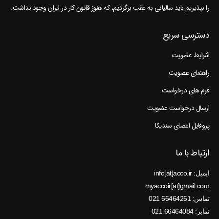
را بپذیریم باید سالیانی به عقب برگردیم، که هنوز قانون کار در ایران وجود نداشت.
دسترسی سریع
شرایط عضویت
راهنمای عضویت
فرم های درخواست
ارسال درخواست عضویت
پروفایل اعضای سندیکا
ارتباط با ما
ایمیل: info[at]acco.ir
myaccoir[at]gmail.com
تماس: 66464261 021
نمابر: 66464084 021