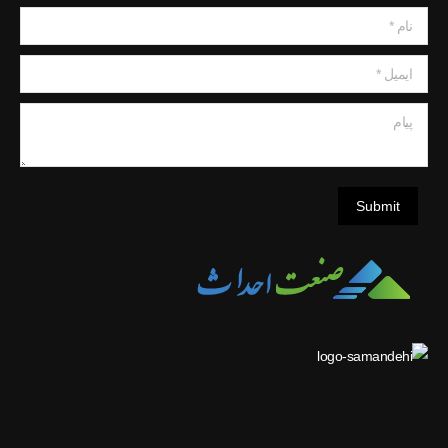
نام *
ایمیل *
پیام
Submit