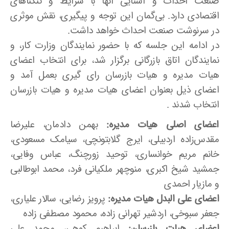
صنعت احداث و آشنایی آنها با شرایط و تنگناهای
اقتصادی دارد. بی‌گمان این توجه و پیگیری، نقش موثری
در سرنوشت صنعت احداث خواهد داشت.
در ادامه این جلسه که با حضور نمایندگان وزارت کار، و
نمایندگان اتاق بازرگانی برگزار شد، برای انتخاب اعضای
هیات مدیره و هیات بازرسان رای گیری بعمل آمد و
اعضای ذیل بعنوان اعضای هیات مدیره و هیات بازرسان
انتخاب شدند .
اعضای اصلی هیات مدیره:
بهمن دادمان، علیرضا
مقدس‌زاده اردبیلی، ایرج گلابتونچی، سیامک مسعودی،
خانم مریم خوانساری، توحید زورچنگ، عباس وفایی،
جمشید شیخ اکبری، منوچهر ملکیانی فرد، محمد ابوطالبی
و مازیار احمدی
اعضای علی البدل هیات مدیره:
پرویز رضایی، سالار علیاری،
جعفر سبوخی، اردشیر تهرانی زاده، محمود مصطفی زاده
اعضای هیات بازرسان:
ابراهیم کوهی، محمد علی