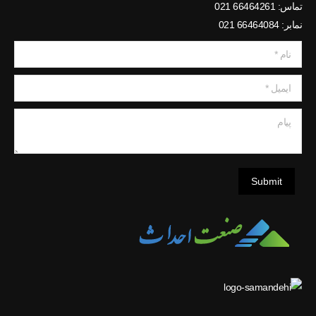
تماس: 66464261 021
نمابر: 66464084 021
نام *
ایمیل *
پیام
Submit