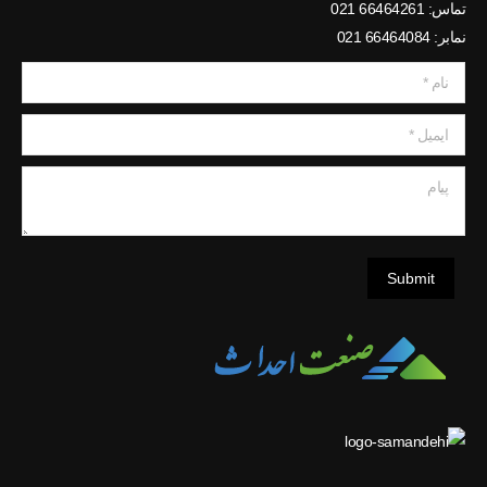
تماس: 66464261 021
نمابر: 66464084 021
نام *
ایمیل *
پیام
Submit