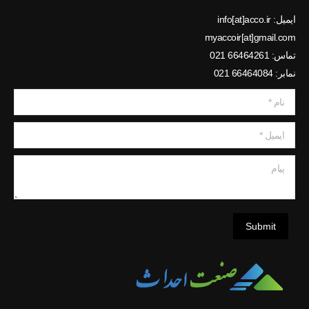
ایمیل: info[at]acco.ir
myaccoir[at]gmail.com
تماس: 66464261 021
نمابر: 66464084 021
نام *
ایمیل *
پیام
Submit