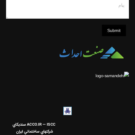
پیام
Submit
ACCO.IR — ISCC
سنديکاي
شرکتهاي ساختماني ايران