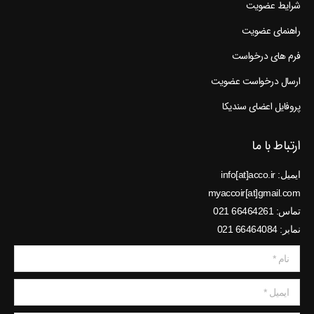
شرایط عضویت
راهنمای عضویت
فرم های درخواست
ارسال درخواست عضویت
پروفایل اعضای سندیکا
ارتباط با ما
ایمیل: info[at]acco.ir
myaccoir[at]gmail.com
تماس: 66464261 021
نمابر: 66464084 021
نام *
ایمیل *