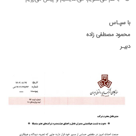
با سپـاس
محمود مصطفی زاده
دبیـر