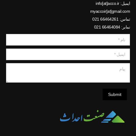
ایمیل: info[at]acco.ir
myaccoir[at]gmail.com
تماس: 66464261 021
نمابر: 66464084 021
نام *
ایمیل *
پیام
Submit