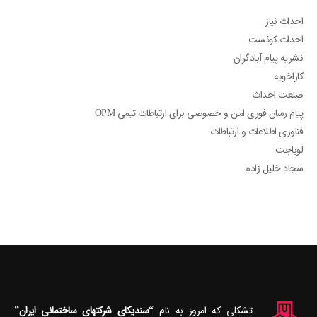
احداث نیاز
احداث کوئست
نشریه پیام آبادگران
کاراخوبه
صنعت احداث
پیام رسان فوری امن و خصوصی برای ارتباطات تیمی OPM
فناوری اطلاعات و ارتباطات
لوباجت
سجاد خلیل زاده
تشکلی که امروز به نام
“سندیکای شرکتهای ساختمانی ایران”