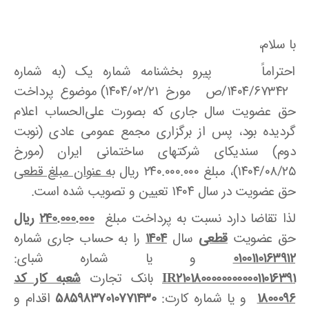
با سلام،
احتراماً پیرو بخشنامه شماره یک (به شماره
۱۴۰۴/۶۷۳۴۲/ص مورخ ۱۴۰۴/۰۲/۲۱) موضوع پرداخت
حق عضویت سال جاری که بصورت علی‌الحساب اعلام
گردیده بود، پس از برگزاری مجمع عمومی عادی (نوبت
دوم) سندیکای شرکتهای ساختمانی ایران (مورخ
۱۴۰۴/۰۸/۲۵)، مبلغ ۲۴۰.۰۰۰.۰۰۰ ریال
به عنوان مبلغ قطعی
حق عضویت در سال ۱۴۰۴ تعیین و تصویب شده است.
لذا تقاضا دارد نسبت به پرداخت مبلغ
240.000.000
ریال
حق عضویت
قطعی
سال
1404
را به حساب جاری شماره
0100110163912
و یا شماره شبای:
210180000000000011016391
IR
بانک تجارت
شعبه کار کد
1800096
و یا شماره کارت:
5859837010771430
اقدام و