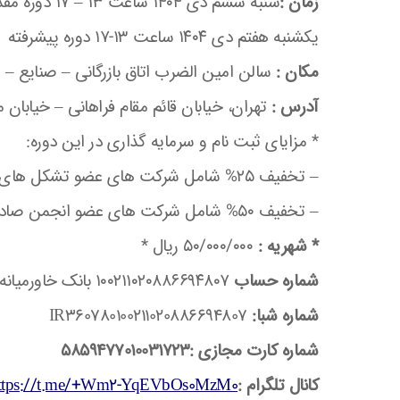
زمان :
شنبه ششم دی ۱۴۰۴ ساعت ۱۳ – ۱۷ دوره مقدماتی
یکشنبه هفتم دی ۱۴۰۴ ساعت ۱۳-۱۷ دوره پیشرفته
مکان :
سالن امین الضرب اتاق بازرگانی – صنایع – 
آدرس :
تهران، خیابان قائم مقام فراهانی – خیابان 
* مزایای ثبت نام و سرمایه گذاری در این دوره:
– تخفیف ۲۵% شامل شرکت های عضو تشکل های ( مؤسسه – شورای هماهنگی و همسو )
– تخفیف ۵۰% شامل شرکت های عضو انجمن صادرکنندگان خدمات فنی و مهندسی ایران
* شهریه :
۵۰/۰۰۰/۰۰۰ ریال *
شماره حساب
۱۰۰۲۱۱۰۲۰۸۸۶۶۹۴۸۰۷ بانک خاورمیانه
شماره شبا:
IR360780100211020886694807
شماره کارت مجازی :
5859477010031723
کانال تلگرام :
ttps://t.me/+Wm2-YqEVbOs0MzM0