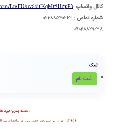
کانال واتساپ
:
app.com/Lt8FUsuv6oi4KqM29H3pP9
شماره تماس :
88540243-021
09028829038
لینک
ثبت نام
دسته بندی:
دوره ه
Tags:
دوره آموزشی نحوه حضور موثر در مناقصات بین ال