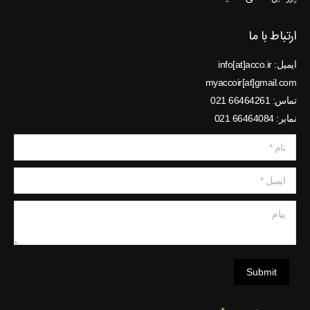
ارتباط با ما
ایمیل: info[at]acco.ir
myaccoir[at]gmail.com
تماس: 66464261 021
نمابر: 66464084 021
نام *
ایمیل *
پیام
Submit