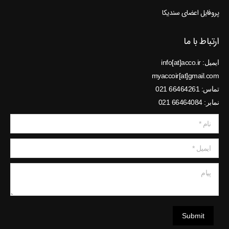
پروفایل اعضای سندیکا
ارتباط با ما
ایمیل: info[at]acco.ir
myaccoir[at]gmail.com
تماس: 66464261 021
نمابر: 66464084 021
نام *
ایمیل *
پیام
Submit