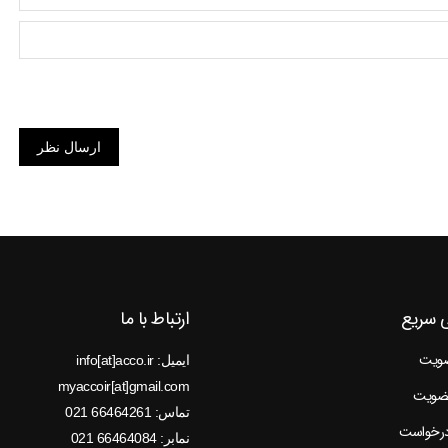
ارسال نظر
 سریع
ارتباط با ما
ضویت
ایمیل: info[at]acco.ir
myaccoir[at]gmail.com
عضویت
تماس: 66464261 021
درخواست
نمابر: 66464084 021