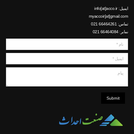
ایمیل: info[at]acco.ir
myaccoir[at]gmail.com
تماس: 66464261 021
نمابر: 66464084 021
نام *
ایمیل *
پیام
Submit