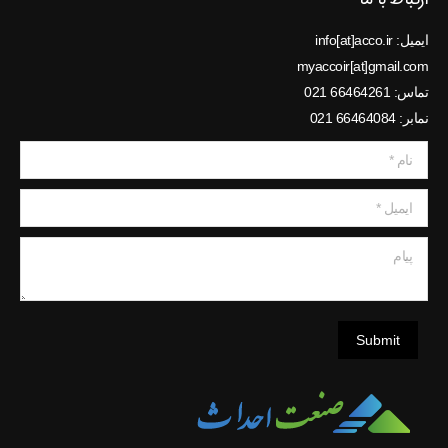
ایمیل: info[at]acco.ir
myaccoir[at]gmail.com
تماس: 66464261 021
نمابر: 66464084 021
نام *
ایمیل *
پیام
Submit