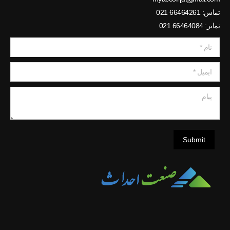
تماس: 66464261 021
نمابر: 66464084 021
نام *
ایمیل *
پیام
Submit