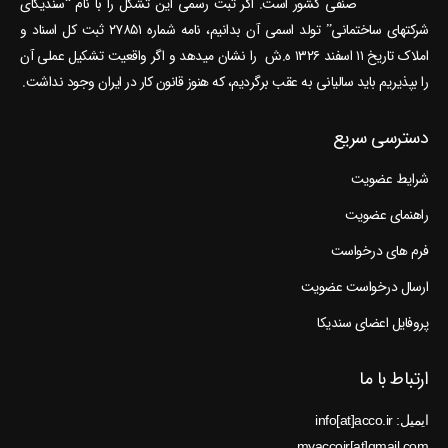
صنفی کشور است. اگر ثبت رسمی این تشکل را با نام “سندیکای
شرکتهای ساختمانی” تولد اسمی آن بدانیم، نامه شماره ۲۷۸۵۱ ثبت کل اسناد و
املاک تاریخ ۱۱ اسفند ۱۳۲۶ ه.ش را نشان می‎دهد و اگر واقعیت تشکیل عملی آن
را بپذیریم باید سالیانی به عقب برگردیم، که هنوز قانون کار در ایران وجود نداشت.
دسترسی سریع
شرایط عضویت
راهنمای عضویت
فرم های درخواست
ارسال درخواست عضویت
پروفایل اعضای سندیکا
ارتباط با ما
ایمیل: info[at]acco.ir
myaccoir[at]gmail.com