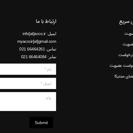
 سریع
ارتباط با ما
ضویت
ایمیل: info[at]acco.ir
myaccoir[at]gmail.com
عضویت
تماس: 66464261 021
درخواست
نمابر: 66464084 021
خواست عضویت
نام *
عضای سندیکا
ایمیل *
پیام
Submit