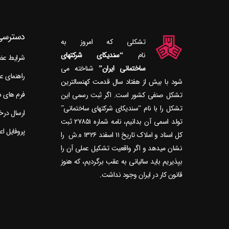
دسترسی
تشکلی که امروز به
نام
“سندیکای شرکتهای
شرایط ع
ساختمانی ایران”
راهنمای 
شود با بیش از هفتاد سال قدمت کهنسال‎ترین
فرم های 
تشکل صنفی کشور است. اگر ثبت رسمی این
تشکل را با نام “سندیکای شرکتهای ساختمانی”
ارسال در
تولد اسمی آن بدانیم، نامه شماره ۲۷۸۵۱ ثبت
پروفایل ا
کل اسناد و املاک تاریخ ۱۱ اسفند ۱۳۲۶ ه.ش را
نشان می‎دهد و اگر واقعیت تشکیل عملی آن را
بپذیریم باید سالیانی به عقب برگردیم، که هنوز
قانون کار در ایران وجود نداشت.