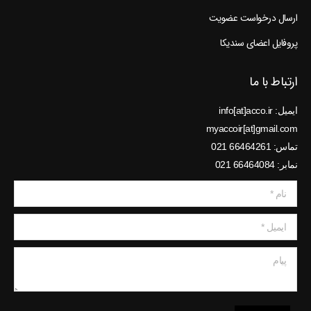
ارسال درخواست عضویت
پروفایل اعضای سندیکا
ارتباط با ما
ایمیل: info[at]acco.ir
myaccoir[at]gmail.com
تماس: 66464261 021
نمابر: 66464084 021
نام *
ایمیل *
پیام