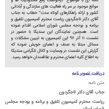
نامه ای با موضوع “درخواست رفع محدودیت ها و
موانع موجود بر سر راه فعالیت های سازندگی و آبادانی
کشور و ارائه راهکارهای کوتاه مدت” خطاب به جناب
آقای دکتر تاجگردون ریاست محترم کمیسیون تلفیق و
برنامه و بودجه مجلس شورای اسلامی اقدام نموده
است. همچنین نمایندگان این سندیکا با حضور در
نشست ۱۱ آذر ۹۷ این کمیسیون به تبیین مشکلات و
مسائل مبتلا به صنف و اعضای خویش نموده که
گزارش این نشست در وبسایت و کانال تلگرامی سندیکا
به اطلاع کلیه اعضای محترم و علاقمندان خواهد رسید.
دریافت تصویر نامه
متن نامه:
جناب آقای دکتر تاجگردون
ریاست محترم کمیسیون تلفیق و برنامه و بودجه مجلس
شورای اسلامی