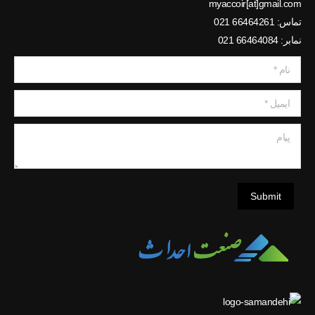
myaccoir[at]gmail.com
تماس: 66464261 021
نمابر: 66464084 021
نام *
ایمیل *
پیام
Submit