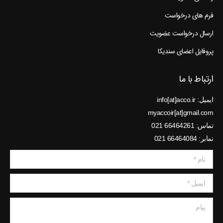
فرم های درخواست
ارسال درخواست عضویت
پروفایل اعضای سندیکا
ارتباط با ما
ایمیل: info[at]acco.ir
myaccoir[at]gmail.com
تماس: 66464261 021
نمابر: 66464084 021
نام *
ایمیل *
پیام