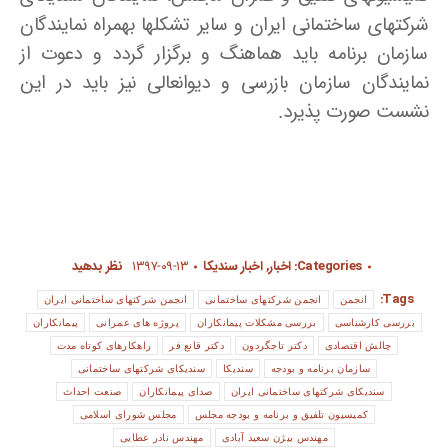
شرکتهای ساختمانی ایران و سایر تشکلها بهمراه نمایندگان
سازمان برنامه باید هماهنگ و برگزار گردد و دعوت از
نمایندگان سازمان بازرسی و دیوانعالی نیز باید در این
نشست صورت پذیرد.
Categories:
اخبار
,
اخبار سندیکا
۱۳۹۷-۰۹-۱۳
نظر بدهید
Tags:
انجمن
انجمن شرکتهای ساختمانی
انجمن شرکتهای ساختمانی ایران
بررسی کارشناسی
بررسی مشکلات پیمانکاران
پروژه های عمرانی
پیمانکاران
چالش اقتصادی
دکتر تاجگردون
دکتر قانع فر
راهکارهای کوتاه مدت
سازمان برنامه و بودجه
سندیکا
سندیکای شرکتهای ساختمانی
سندیکای شرکتهای ساختمانی ایران
صدای پیمانکاران
صنعت احداث
کمیسیون تلفیق و برنامه و بودجه مجلس
مجلس شورای اسلامی
مهندس بیژن سعید آبادی
مهندس نادر عطایی