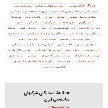
Tags:
اخلاق مهندسی
انجمن شرکتهای ساختمانی
بخش خصووصی
بررسی تاثیر تحریم ها در پروژه های عمرانی
پروژه های نیمه تمام
پیمانکاران
پیمانکاران بخش خصوصی
پیمانکاران عمرانی
تاثیر تحریم ها
تحریم ها
تنزیل اوراق
حوزه مهندسی
خبرگزاری ها
خبرنگاران
خبری
دکتر ایرج گلابتونچی
دکتر علیرضا مقدس زاده اردبیلی
زیربناهای کشور
سندیکا
سندیکای شرکتهای ساختمانی
سندیکای شرکتهای ساختمانی ایران
شفافیت قیمتها
صدور خدمات فنی و مهندسی
صنعت احداث
طرح های زیربنایی
طرح های عمرانی
فعالیت صنفی
کنفرانس خبری
کنفرانس مطبوعاتی
کیفیت مهندسی
متولیان توسعه
مهندس بیژن سعید آبادی
مهندس سالار علیاری
مهندس محمد عطاردیان
مهندس منوچهر ملکیانی فرد
مهندسی
نشست خبری
نشست مطبوعاتی
نکوداشت ملی
نکوداشت ملی هفتادمین سال تاسیس
هفتادمین سال تاسیس
Author:
سندیکای شرکتهای
ساختمانی ایران
https://acco.ir