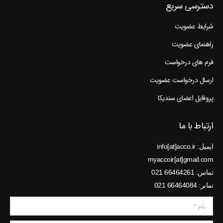
دسترسی سریع
شرایط عضویت
راهنمای عضویت
فرم های درخواست
ارسال درخواست عضویت
پروفایل اعضای سندیکا
ارتباط با ما
ایمیل: info[at]acco.ir
myaccoir[at]gmail.com
تماس: 66464261 021
نمابر: 66464084 021
نام *