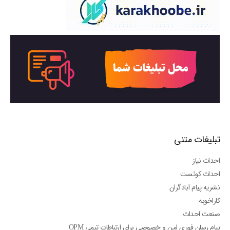
تبلیغات متنی
احداث نیاز
احداث کوئست
نشریه پیام آبادگران
کاراخوبه
صنعت احداث
پیام رسان فوری امن و خصوصی برای ارتباطات تیمی OPM