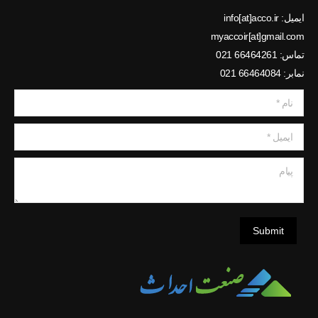
ایمیل: info[at]acco.ir
myaccoir[at]gmail.com
تماس: 66464261 021
نمابر: 66464084 021
نام *
ایمیل *
پیام
Submit