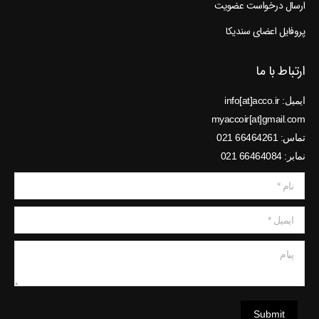
ارسال درخواست عضویت
پروفایل اعضای سندیکا
ارتباط با ما
ایمیل: info[at]acco.ir
myaccoir[at]gmail.com
تماس: 66464261 021
نمابر: 66464084 021
نام *
ایمیل *
پیام
Submit