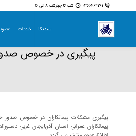
02166464261
شنبه تا چهارشنبه 8 الی 16
سندیکا
خدمات
عضوی
پیگیری در خصوص صدور 
پیگیری مشکلات پیمانکاران در خصوص صدور ح
پیمانکاران عمرانی استان آذربایجان غربی دستور
اطلاع عموم منتشر می گردد.