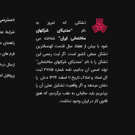
دسترسی
تشکلی که امروز به
نام
“سندیکای شرکتهای
شرایط ع
ساختمانی ایران”
راهنمای 
شود با بیش از هفتاد سال قدمت کهنسال‎ترین
فرم های 
تشکل صنفی کشور است. اگر ثبت رسمی این
تشکل را با نام “سندیکای شرکتهای ساختمانی”
ارسال در
تولد اسمی آن بدانیم، نامه شماره ۲۷۸۵۱ ثبت
پروفایل ا
کل اسناد و املاک تاریخ ۱۱ اسفند ۱۳۲۶ ه.ش را
نشان می‎دهد و اگر واقعیت تشکیل عملی آن را
بپذیریم باید سالیانی به عقب برگردیم، که هنوز
قانون کار در ایران وجود نداشت.