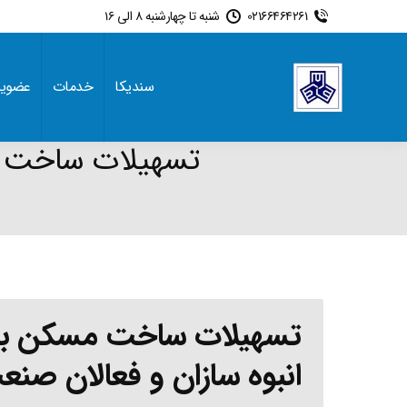
02166464261
شنبه تا چهارشنبه 8 الی 16
سندیکا
خدمات
عضوی
تسهیلات ساخت مسکن با سود ۹ درصد 
انبوه سازان و فعالان ص