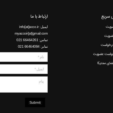
 سریع
ارتباط با ما
ضویت
ایمیل: info[at]acco.ir
myaccoir[at]gmail.com
عضویت
تماس: 66464261 021
درخواست
نمابر: 66464084 021
خواست عضویت
نام *
عضای سندیکا
ایمیل *
پیام
Submit