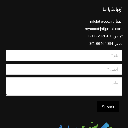
ارتباط با ما
ایمیل: info[at]acco.ir
myaccoir[at]gmail.com
تماس: 66464261 021
نمابر: 66464084 021
نام *
ایمیل *
پیام
Submit