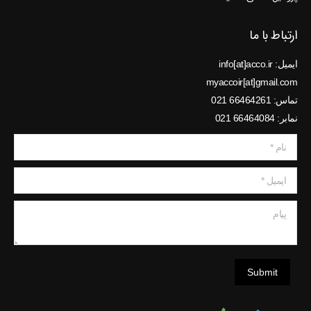
ارتباط با ما
ایمیل: info[at]acco.ir
myaccoir[at]gmail.com
تماس: 66464261 021
نمابر: 66464084 021
نام *
ایمیل *
پیام
Submit