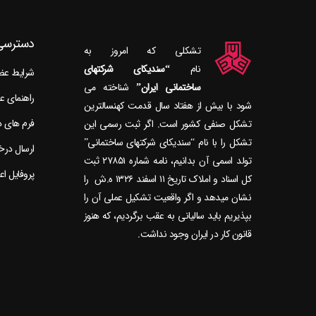
دسترسی
تشکلی که امروز به
نام
“سندیکای شرکتهای
شرایط ع
ساختمانی ایران”
راهنمای 
شود با بیش از هفتاد سال قدمت کهنسال‎ترین
فرم های 
تشکل صنفی کشور است. اگر ثبت رسمی این
تشکل را با نام “سندیکای شرکتهای ساختمانی”
ارسال در
تولد اسمی آن بدانیم، نامه شماره ۲۷۸۵۱ ثبت
پروفایل ا
کل اسناد و املاک تاریخ ۱۱ اسفند ۱۳۲۶ ه.ش را
نشان می‎دهد و اگر واقعیت تشکیل عملی آن را
بپذیریم باید سالیانی به عقب برگردیم، که هنوز
قانون کار در ایران وجود نداشت.