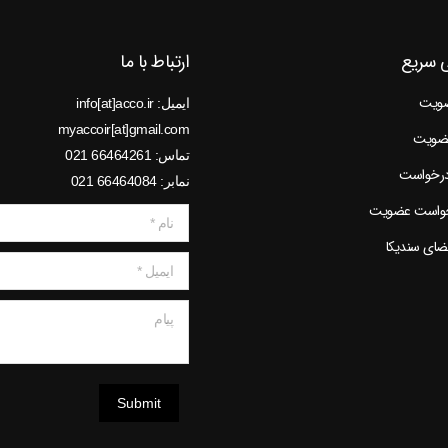
 سریع
ارتباط با ما
ضویت
ایمیل: info[at]acco.ir
myaccoir[at]gmail.com
عضویت
تماس: 66464261 021
درخواست
نمابر: 66464084 021
خواست عضویت
نام *
عضای سندیکا
ایمیل *
پیام
Submit