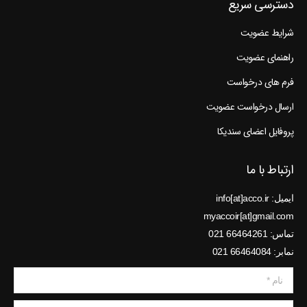
دسترسی سریع
شرایط عضویت
راهنمای عضویت
فرم های درخواست
ارسال درخواست عضویت
پروفایل اعضای سندیکا
ارتباط با ما
ایمیل: info[at]acco.ir
myaccoir[at]gmail.com
تماس: 66464261 021
نمابر: 66464084 021
نام *