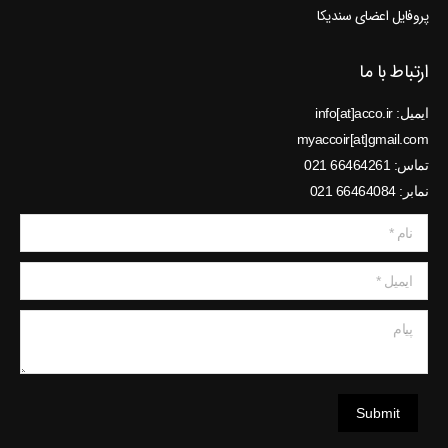
پروفایل اعضای سندیکا
ارتباط با ما
ایمیل: info[at]acco.ir
myaccoir[at]gmail.com
تماس: 66464261 021
نمابر: 66464084 021
نام *
ایمیل *
پیام
Submit