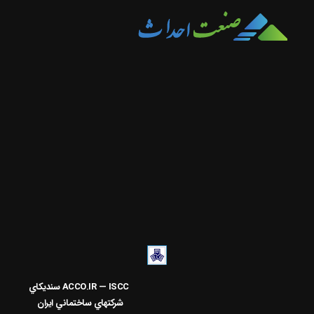
ACCO.IR — ISCC
سنديکاي
شرکتهاي ساختماني ايران