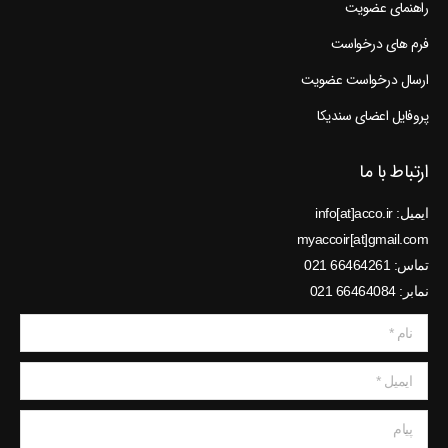
راهنمای عضویت
فرم های درخواست
ارسال درخواست عضویت
پروفایل اعضای سندیکا
ارتباط با ما
ایمیل: info[at]acco.ir
myaccoir[at]gmail.com
تماس: 66464261 021
نمابر: 66464084 021
نام *
ایمیل *
پیام