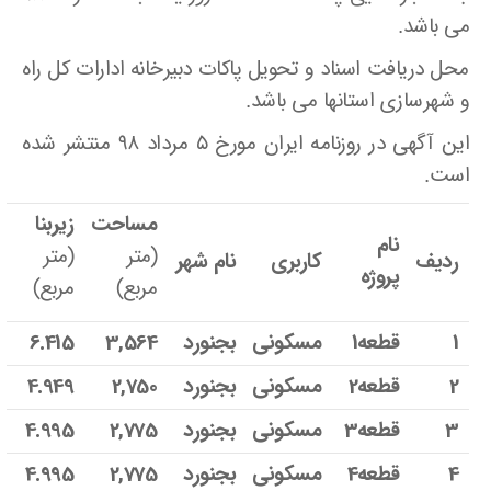
می باشد.
محل دریافت اسناد و تحویل پاکات دبیرخانه ادارات کل راه
و شهرسازی استانها می باشد.
این آگهی در روزنامه ایران مورخ ۵ مرداد ۹۸ منتشر شده
است.
مساحت
زیربنا
نام
(متر
(متر
ردیف
کاربری
نام شهر
پروژه
مربع)
مربع)
1
قطعه1
مسکونی
بجنورد
3,564
6.415
2
قطعه2
مسکونی
بجنورد
2,750
4.949
3
قطعه3
مسکونی
بجنورد
2,775
4.995
4
قطعه4
مسکونی
بجنورد
2,775
4.995