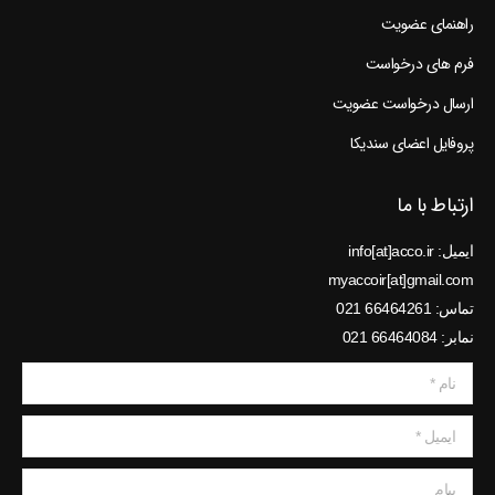
راهنمای عضویت
فرم های درخواست
ارسال درخواست عضویت
پروفایل اعضای سندیکا
ارتباط با ما
ایمیل: info[at]acco.ir
myaccoir[at]gmail.com
تماس: 66464261 021
نمابر: 66464084 021
نام *
ایمیل *
پیام