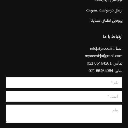
فرم های درخواست
ارسال درخواست عضویت
پروفایل اعضای سندیکا
ارتباط با ما
ایمیل: info[at]acco.ir
myaccoir[at]gmail.com
تماس: 66464261 021
نمابر: 66464084 021
نام *
ایمیل *
پیام