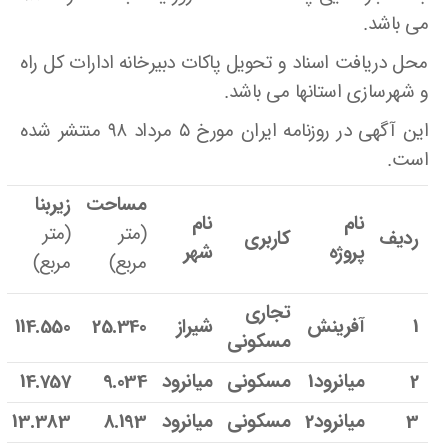
می باشد.
محل دریافت اسناد و تحویل پاکات دبیرخانه ادارات کل راه
و شهرسازی استانها می باشد.
این آگهی در روزنامه ایران مورخ ۵ مرداد ۹۸ منتشر شده
است.
مساحت
زیربنا
نام
نام
(متر
(متر
ردیف
کاربری
پروژه
شهر
مربع)
مربع)
تجاری
1
آفرینش
شیراز
25.340
114.550
مسکونی
2
میانرود1
مسکونی
میانرود
9.034
14.757
3
میانرود2
مسکونی
میانرود
8.193
13.383