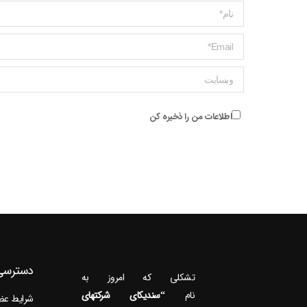
Name *
ایمیل *
وبسایت
اطلاعات من را ذخیره کن
دسترسی
تشکلی که امروز به
نام
“سندیکای شرکتهای
شرایط ع