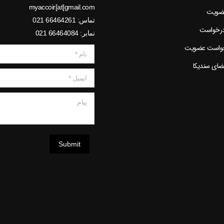
myaccoir[at]gmail.com
عضویت
تماس: 66464261 021
درخواست
نمابر: 66464084 021
خواست عضویت
نام *
عضای سندیکا
ایمیل *
پیام
Submit