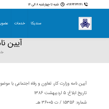
02166464261
شنبه تا چهارشنبه 8 الی 16
سندیکا
خدمات
عضوی
آیین نام
e here:
خان
آیین نامه وزارت کار، تعاون و رفاه اجتماعی با مو
تاریخ ابلاغ: ۵ اردیبهشت ۱۳۸۶
شماره: ۱۵۳۵۶ / ت ۳۶۰۰۵ هـ