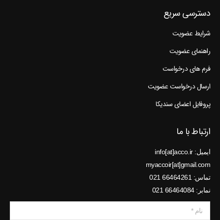
دسترسی سریع
شرایط عضویت
راهنمای عضویت
فرم های درخواست
ارسال درخواست عضویت
پروفایل اعضای سندیکا
ارتباط با ما
ایمیل: info[at]acco.ir
myaccoir[at]gmail.com
تماس: 66464261 021
نمابر: 66464084 021
نام *