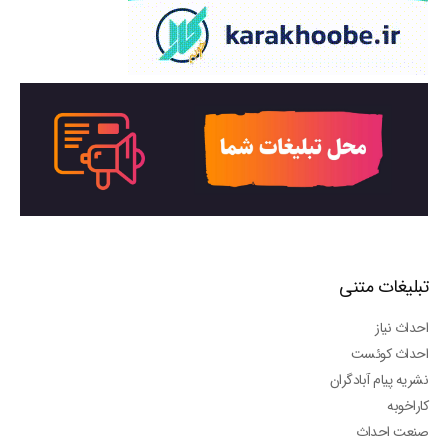
تبلیغات متنی
احداث نیاز
احداث کوئست
نشریه پیام آبادگران
کاراخوبه
صنعت احداث