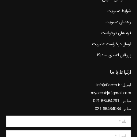
شرایط عضویت
راهنمای عضویت
فرم های درخواست
ارسال درخواست عضویت
پروفایل اعضای سندیکا
ارتباط با ما
ایمیل: info[at]acco.ir
myaccoir[at]gmail.com
تماس: 66464261 021
نمابر: 66464084 021
نام *
ایمیل *