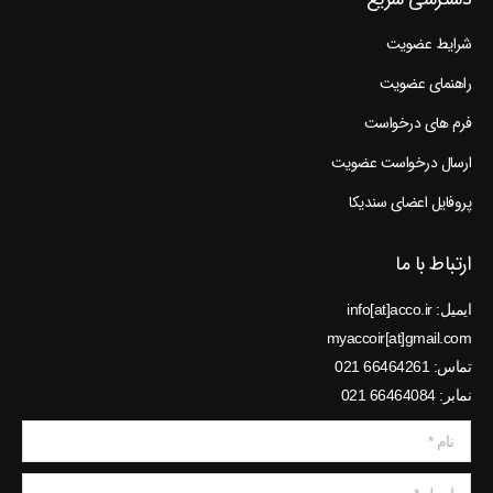
شرایط عضویت
راهنمای عضویت
فرم های درخواست
ارسال درخواست عضویت
پروفایل اعضای سندیکا
ارتباط با ما
ایمیل: info[at]acco.ir
myaccoir[at]gmail.com
تماس: 66464261 021
نمابر: 66464084 021
نام *
ایمیل *