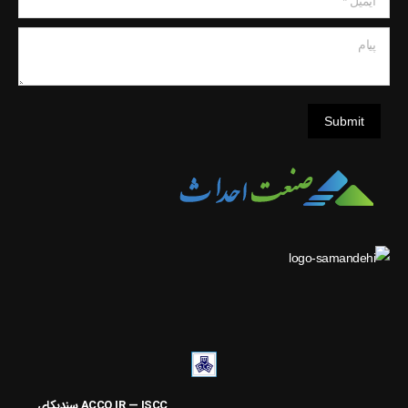
پیام
Submit
ACCO.IR — ISCC
سنديکاي