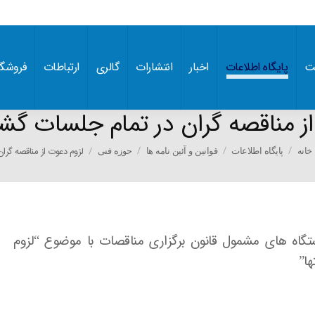
ت
پایگاه اطلاعات
اخبار
انتشارات
گالری
ارتباطات
فروشگا
ز مناقصه گران در تمام جلسات گش
You are h
لزوم دعوت از مناقصه گرا
خانه
پایگاه اطلاعات
قوانین و آئین نامه ها
حوزه فنی
ستگاه های مشمول قانون برگزاری مناقصات با موضوع “لزوم
ا”