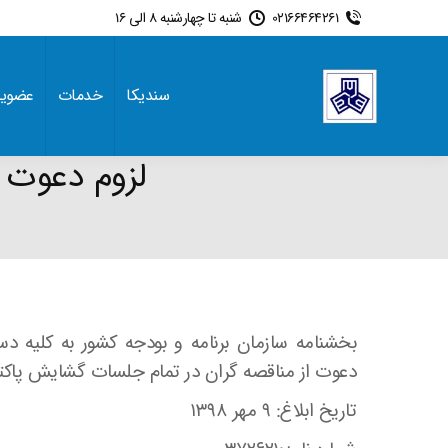
02166464261
شنبه تا چهارشنبه 8 الی 16
سندیکا
خدمات
عضوی
لزوم دعوت ا
ere:
بخشنامه سازمان برنامه و بودجه کشور به کلیه د
دعوت از مناقصه گران در تمام جلسات گشایش پاکته
تاریخ ابلاغ: ۹ مهر ۱۳۹۸