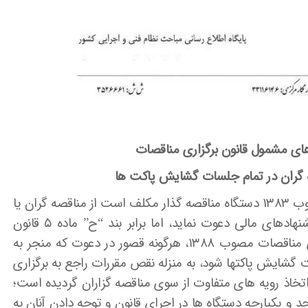
های مشمول قانون برگزاری مناقصات
 گران در تمام جلسات گشایش پاکت ها
مطابق بند “د” ماده ۱۸ قانون برگزاری مناقصات مصوب ۱۳۸۳ دستگاه مناقصه گذار مکلف است از مناقصه گران یا
نمایندگان آنها جهت حضور در جلسه گشایش پیشنهادهای مالی دعوت نماید، اما برابر بند “ح” ماده ۵ قانون
اساسنامه هیات رسیدگی به شکایات قانون برگزاری مناقصات مصوب ۱۳۸۸، هرگونه قصور در دعوت که منجر به
گشایش پاکتها شود، به منزله نقص مقررات راجع به برگزاری
تخاذ رویه های متفاوت از سوی مناقصه گزاران گردیده است؛
 و یکپارچه دستگاه ها در اجرای قانون و توجه دادن آنان به