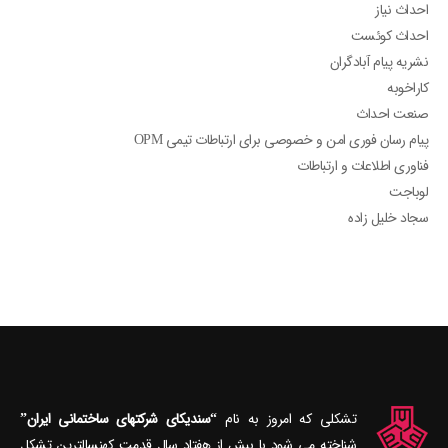
احداث نیاز
احداث کوئست
نشریه پیام آبادگران
کاراخوبه
صنعت احداث
پیام رسان فوری امن و خصوصی برای ارتباطات تیمی OPM
فناوری اطلاعات و ارتباطات
لوباجت
سجاد خلیل زاده
تشکلی که امروز به نام
“سندیکای شرکتهای ساختمانی ایران”
شناخته می‎ شود با بیش از هفتاد سال قدمت کهنسال‎ترین تشکل