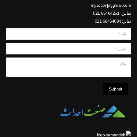
myaccoir[at]gmail.com
تماس: 66464261 021
نمابر: 66464084 021
نام *
ایمیل *
پیام
Submit