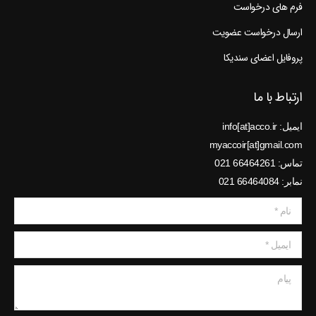
فرم های درخواست
ارسال درخواست عضویت
پروفایل اعضای سندیکا
ارتباط با ما
ایمیل: info[at]acco.ir
myaccoir[at]gmail.com
تماس: 66464261 021
نمابر: 66464084 021
نام *
ایمیل *
پیام