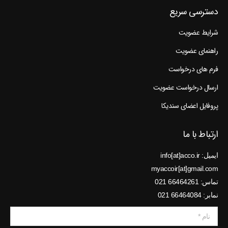
دسترسی سریع
شرایط عضویت
راهنمای عضویت
فرم های درخواست
ارسال درخواست عضویت
پروفایل اعضای سندیکا
ارتباط با ما
ایمیل: info[at]acco.ir
myaccoir[at]gmail.com
تماس: 66464261 021
نمابر: 66464084 021
نام *