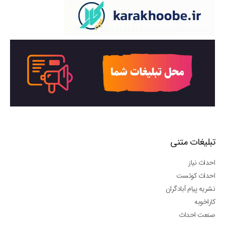
تبلیغات متنی
احداث نیاز
احداث کوئست
نشریه پیام آبادگران
کاراخوبه
صنعت احداث