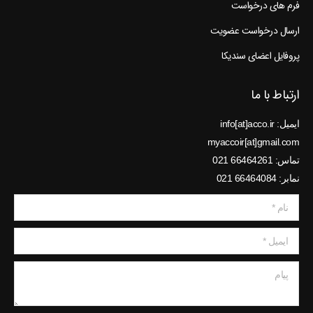
فرم های درخواست
ارسال درخواست عضویت
پروفایل اعضای سندیکا
ارتباط با ما
ایمیل: info[at]acco.ir
myaccoir[at]gmail.com
تماس: 66464261 021
نمابر: 66464084 021
نام *
ایمیل *
پیام