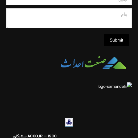
پیام
Submit
ACCO.IR — ISCC
سنديکاي