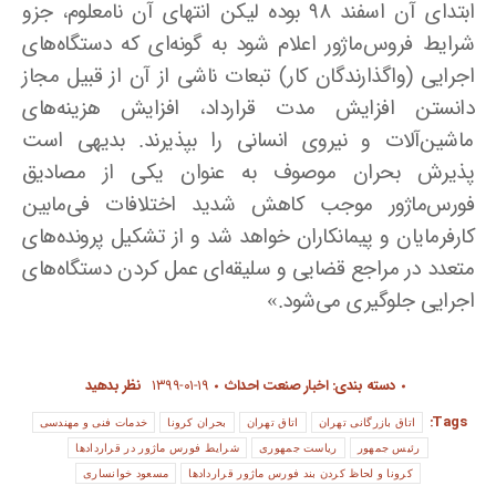
ابتدای آن اسفند ۹۸ بوده لیکن انتهای آن نامعلوم، جزو
شرایط فروس‌ماژور اعلام شود به گونه‌ای که دستگاه‌های
اجرایی (واگذارندگان کار) تبعات ناشی از آن از قبیل مجاز
دانستن افزایش مدت قرارداد، افزایش هزینه‌های
ماشین‌آلات و نیروی انسانی را بپذیرند. بدیهی است
پذیرش بحران موصوف به عنوان یکی از مصادیق
فورس‌ماژور موجب کاهش شدید اختلافات فی‌مابین
کارفرمایان و پیمانکاران خواهد شد و از تشکیل پرونده‌های
متعدد در مراجع قضایی و سلیقه‌ای عمل کردن دستگاه‌های
اجرایی جلوگیری می‌شود.»
دسته بندی:
اخبار صنعت احداث
۱۳۹۹-۰۱-۱۹
نظر بدهید
Tags:
اتاق بازرگانی تهران
اتاق تهران
بحران کرونا
خدمات فنی و مهندسی
رئیس جمهور
ریاست جمهوری
شرایط فورس ماژور در قراردادها
کرونا و لحاظ کردن بند فورس ماژور قراردادها
مسعود خوانساری