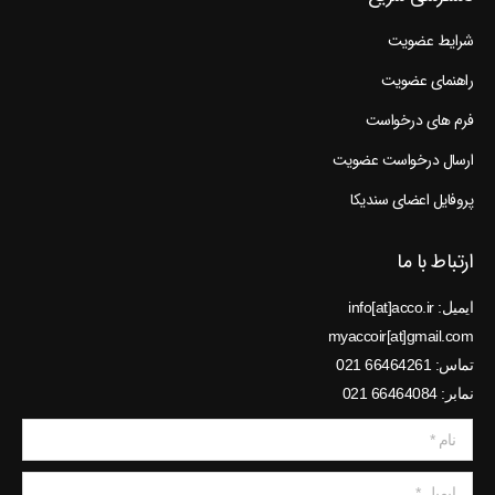
شرایط عضویت
راهنمای عضویت
فرم های درخواست
ارسال درخواست عضویت
پروفایل اعضای سندیکا
ارتباط با ما
ایمیل: info[at]acco.ir
myaccoir[at]gmail.com
تماس: 66464261 021
نمابر: 66464084 021
نام *
ایمیل *