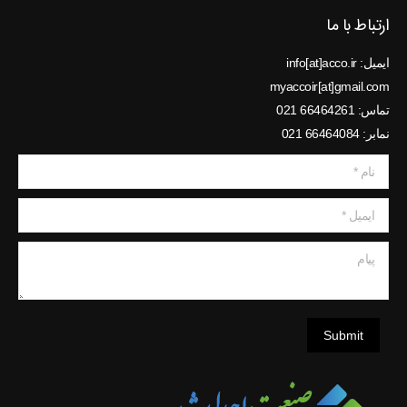
ارتباط با ما
ایمیل: info[at]acco.ir
myaccoir[at]gmail.com
تماس: 66464261 021
نمابر: 66464084 021
نام *
ایمیل *
پیام
Submit