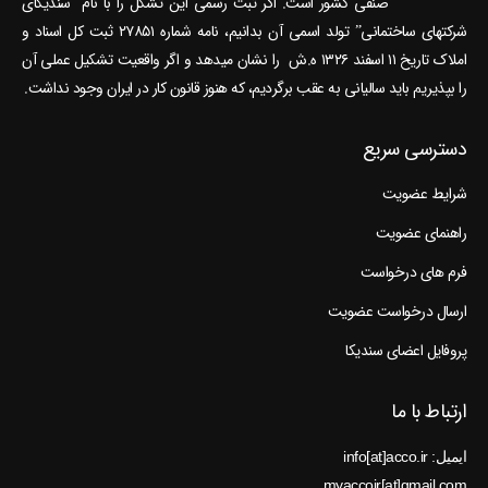
صنفی کشور است. اگر ثبت رسمی این تشکل را با نام “سندیکای
شرکتهای ساختمانی” تولد اسمی آن بدانیم، نامه شماره ۲۷۸۵۱ ثبت کل اسناد و
املاک تاریخ ۱۱ اسفند ۱۳۲۶ ه.ش را نشان می‎دهد و اگر واقعیت تشکیل عملی آن
را بپذیریم باید سالیانی به عقب برگردیم، که هنوز قانون کار در ایران وجود نداشت.
دسترسی سریع
شرایط عضویت
راهنمای عضویت
فرم های درخواست
ارسال درخواست عضویت
پروفایل اعضای سندیکا
ارتباط با ما
ایمیل: info[at]acco.ir
myaccoir[at]gmail.com