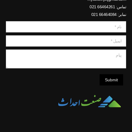
تماس: 66464261 021
نمابر: 66464084 021
نام *
ایمیل *
پیام
Submit