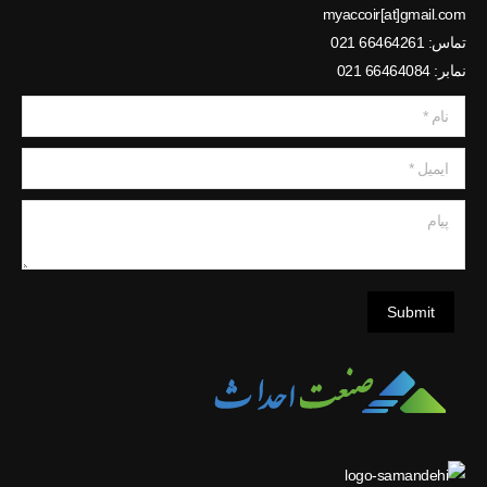
myaccoir[at]gmail.com
تماس: 66464261 021
نمابر: 66464084 021
نام *
ایمیل *
پیام
Submit