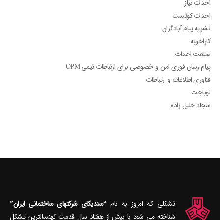
احداث نیاز
احداث کوئست
نشریه پیام آبادگران
کاراخوبه
صنعت احداث
پیام رسان فوری امن و خصوصی برای ارتباطات تیمی OPM
فناوری اطلاعات و ارتباطات
لوباجت
سجاد خلیل زاده
تشکلی که امروز به نام
“سندیکای شرکتهای ساختمانی ایران”
شناخته می‎ شود با بیش از هفتاد سال قدمت کهنسال‎ترین تشکل