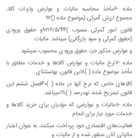
ماده -۶مأخذ محاسبه مالیات و عوارض واردات کالا،
مجموع ارزش گمرکی (موضوع ماده ()۹۲
قانون امور گمرکی مصوب )۹۲۱۶/۵/۴۴و حقوق ورودی
(حقوق گمرکی و سود بازرگانی) میباشد. مالیات
و عوارض مذکور جزء حقوق ورودی محسوب نمیشود.
ماده -۷نرخ مالیات و عوارض کالاها و خدمات مطابق با
مأخذ موضوع ماده ( )۸این قانون، بهاستثنای
کالا‌های خاص که نرخ آنها در ماده ( )۴۰فصل ششم این
قانون تصریح شده، نهدرصد ( )%۱میباشد.
ماده -۸مالیات و عوارضی که مؤدیان برای خرید کالاها و
خدمات مورد نیاز برای انجام
فعالیت‌های اقتصادی خود پرداخت میکنند، به عنوان اعتبار
مالیاتی آنان منظور شده و از مالیات و