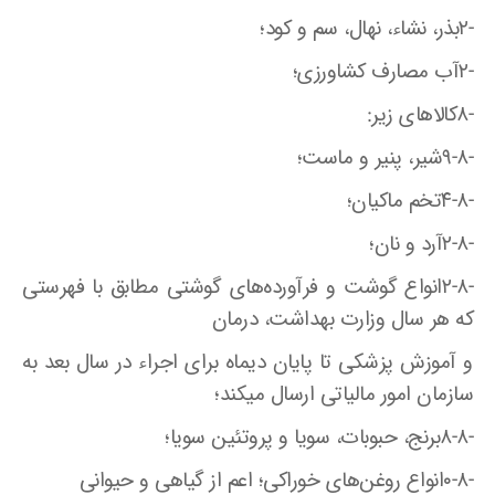
-۲بذر، نشاء، نهال، سم و کود؛
-۲آب مصارف کشاورزی؛
-۸کالا‌های زیر‌:
-۹-۸شیر، پنیر و ماست؛
-۴-۸تخم ماکیان؛
-۲-۸آرد و نان؛
-۲-۸انواع گوشت و فرآورده‌های گوشتی مطابق با فهرستی
که هر سال وزارت بهداشت، درمان
و آموزش پزشکی تا پایان دیماه برای اجراء در سال بعد به
سازمان امور مالیاتی ارسال میکند؛
-۸-۸برنج، حبوبات، سویا و پروتئین سویا؛
-۰-۸انواع روغن‌های خوراکی؛ اعم از گیاهی و حیوانی