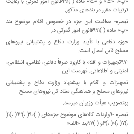
«پ»، «ت» و «ث» ماده ( )۹۹۱قانون امور گمرکی با رعایت
ترتیبات مقرر در بند‌های مذکور.
تبصره- معافیت این جزء در خصوص اقلام موضوع بند
«پ» ماده ( )۹۹۱قانون امور گمرکی در
حوزه دفاعی با تأیید وزارت دفاع و پشتیبانی نیرو‌های
مسلح قابل اعمال است.
-۹۷تجهیزات و اقلام با کاربرد صرفاً دفاعی، نظامی، انتظامی،
امنیتی و اطلاعاتی. فهرست این
تجهیزات و اقلام با پیشنهاد وزارت دفاع و پشتیبانی
نیرو‌های مسلح و هماهنگی ستاد کل نیرو‌های مسلح
بهتصویب هیأت وزیران میرسد.
تبصره -۹واردات کالا‌های موضوع جزء‌های ( )۹۰( ،)۹۲( ،)۱(
،)۷( ،)۰( ،)۴و ( )۹۷بند «الف»