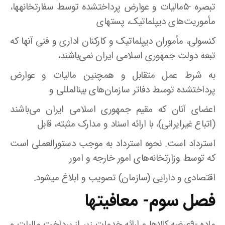
تبصره -۵مالیات و عوارض پرداختشده توسط سفارتخانهها،
مأموریت‌های دیپلماتیک، پستهای
کنسولی، مأموران دیپلماتیک و کارکنان اداری و فنی آنها که
تبعه دولت جمهوری اسلامی ایران نمی‌باشند،
به شرط عمل متقابل و همچنین مالیات و عوارض
پرداختشده توسط دفاتر سازمان‌های بینالمللی و
اعضای آنان که مقیم جمهوری اسلامی ایران می‌باشند
(اتباع غیرایرانی)، با ارائه اسناد و مدارک مثبته، قابل
استرداد است. نحوه استرداد به موجب دستورالعملی است
که توسط وزارتخانه‌های امور خارجه و امور
اقتصادی و دارایی (سازمان) تصویب و ابلاغ میشود.
فصل سوم- معافیتها
ماده -۹عرضه کالاها و ارائه خدمات زیر از پرداخت مالیات و