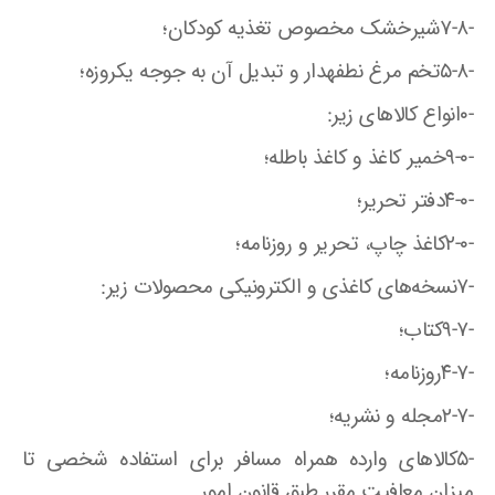
-۷-۸شیرخشک مخصوص تغذیه کودکان؛
-۵-۸تخم مرغ نطفهدار و تبدیل آن به جوجه یکروزه؛
-۰انواع کالا‌های زیر‌:
-۹-۰خمیر کاغذ و کاغذ باطله؛
-۴-۰دفتر تحریر؛
-۲-۰کاغذ چاپ، تحریر و روزنامه؛
-۷نسخه‌های کاغذی و الکترونیکی محصولات زیر‌:
-۹-۷کتاب؛
-۴-۷روزنامه؛
-۲-۷مجله و نشریه؛
-۵کالا‌های وارده همراه مسافر برای استفاده شخصی تا
میزان معافیت مقرر طبق قانون امور