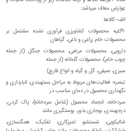
عوارض معاف میباشد‌:
الف- کالاها
-۹کلیه محصولات کشاورزی فرآوری نشده مشتمل بر
محصولات خام زراعی و باغی، گیاهان
دارویی، محصولات مرتعی، محصولات جنگل (از جمله
چوب خام)، محصولات گلخانه (از جمله
سبزی، صیفی، گل و گیاه و انواع قارچ)
تبصره- فعالیت‌های مربوط به مراحل بستهبندی، انبارداری و
نگهداری محصول در دمای مناسب در
سردخانه، انجماد محصول (شامل سردخانه)، پاک کردن،
درجهبندی، بوجاری بذور، پوستگیری مانند
شالیکوبی، شستشو، تمیزکاری، تفکیک، همگنسازی،
خشککردن انواع محصولات مانند چای، کشمش و خرما با