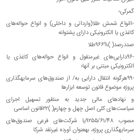
گمرکی؛
-۱انواع شمش طلا(وارداتی و داخلی) و انواع حواله‌های
کاغذی یا الکترونیکی دارای پشتوانه
صددرصد( )%۹۶۶طلا
-۹۶دارایی‌های غیرمنقول و انواع حواله‌های کاغذی یا
الکترونیکی مبتنی بر آنها؛
-۹۹هرگونه انتقال دارایی به/ از صندوق‌های سرمایهگذاری
پروژه موضوع قانون توسعه ابزارها
و نهاد‌های مالی جدید به منظور تسهیل اجرای
سیاست‌های کلی اصل چهل و چهارم( )۲۲قانون اساسی
مصوب ۹۲۵۵/۶۱/۴۸یا شرکت‌های فرعی صندوق‌های
سرمایهگذاری پروژه، بهعنوان آورده غیرنقد شرکا