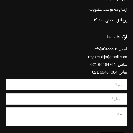
ارسال درخواست عضویت
پروفایل اعضای سندیکا
ارتباط با ما
ایمیل: info[at]acco.ir
myaccoir[at]gmail.com
تماس: 66464261 021
نمابر: 66464084 021
نام *
ایمیل *
پیام