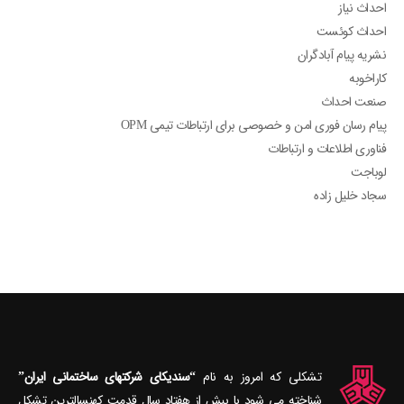
احداث نیاز
احداث کوئست
نشریه پیام آبادگران
کاراخوبه
صنعت احداث
پیام رسان فوری امن و خصوصی برای ارتباطات تیمی OPM
فناوری اطلاعات و ارتباطات
لوباجت
سجاد خلیل زاده
تشکلی که امروز به نام
“سندیکای شرکتهای ساختمانی ایران”
شناخته می‎ شود با بیش از هفتاد سال قدمت کهنسال‎ترین تشکل