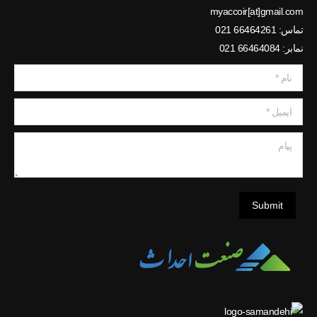
myaccoir[at]gmail.com
تماس: 66464261 021
نمابر: 66464084 021
نام *
ایمیل *
پیام
Submit