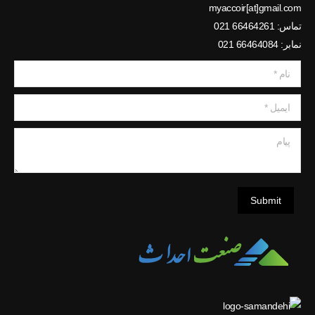
myaccoir[at]gmail.com
تماس: 66464261 021
نمابر: 66464084 021
نام *
ایمیل *
پیام
Submit