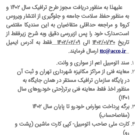
علیهذا به منظور دریافت مجوز طرح ترافیک سال ۱۴۰۲ و
به منظور حفظ سلامت جامعه و جلوگیری از انتشار ویروس
کرونا و مراجعه حداقلی متقاضیان به این سندیکا مقتضی
است‌مدارک خود را پس ازبررسی دقیق وبه شرح زیرفقط از
تاریخ
1402/01/30
الی
1402/02/09
فقط به آدرس ایمیل
ttc@acco.ir
ارسال فرمایند.
سند اتومبیل اعم از سواری و وانت.
معاینه فنی از مراکز مکانیزه شهرداری تهران و ثبت آن
در پایگاه سازمان ترافیک مستقر در همان جایگاه به
منظور اخذ
فقط معاینه فنی برتر
(حتی خودروهای سال
۱۴۰۱)
برگه پرداخت عوارض خودرو تا پایان سال ۱۴۰۲
(مفاصاحساب)
کارت ملی صاحب اتومبیل- کپی کارت ماشین (پشت و
رو)