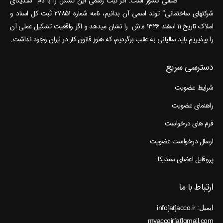
صنفی کشور است. اگر ثبت رسمی این تشکل را با نام “سندیکای
شرکتهای ساختمانی” تولد اسمی آن بدانیم، نامه شماره ۲۷۸۵۱ ثبت کل اسناد و
املاک تاریخ ۱۱ اسفند ۱۳۲۶ ه.ش را نشان می‎دهد و اگر واقعیت تشکیل عملی آن
را بپذیریم باید سالیانی به عقب برگردیم، که هنوز قانون کار در ایران وجود نداشت.
دسترسی سریع
شرایط عضویت
راهنمای عضویت
فرم های درخواست
ارسال درخواست عضویت
پروفایل اعضای سندیکا
ارتباط با ما
ایمیل: info[at]acco.ir
myaccoir[at]gmail.com