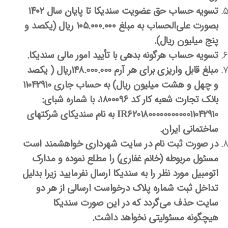
تسویه حساب حق عضویت سندیکا تا پایان سال ۱۴۰۲
بصورت علی‌الحساب به مبلغ ۱۰۵.۰۰۰.۰۰۰
ریال (
یکصد و
پنج میلیون
ریال).
تسویه حساب هرگونه بدهی با تأیید امور مالی سندیکا.
مبلغ قابل واریزی برای هر آرم
148.000.000
ریال ( یکصد
و چهل و هشت میلیون ریال) به حساب جاری
11042910
بانک تجارت شعبه کار کد ۱۸۰۰۰۹۶، با شماره شبای:
620180000000000011042910
IR
به نام سندیکای شرکتهای
ساختمانی ایران.
در صورت ثبت نام در سایت شهرداری خواهشمند است
مسئول مربوطه (خانم غفاری) را مطلع نموده و مدارک
اتومبیل مورد نظر را به سندیکا ارسال نفرمایید زیرا بدلیل
تداخل ثبت شماره پلاک درخواست ارسالی از هر دو
سایت حذف می‌گردد که در این صورت سندیکا
هیچگونه مسئولیتی نخواهد داشت.