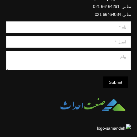
تماس: 66464261 021
نمابر: 66464084 021
نام *
ایمیل *
پیام
Submit