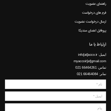
راهنمای عضویت
فرم های درخواست
ارسال درخواست عضویت
پروفایل اعضای سندیکا
ارتباط با ما
ایمیل: info[at]acco.ir
myaccoir[at]gmail.com
تماس: 66464261 021
نمابر: 66464084 021
نام *
ایمیل *
پیام